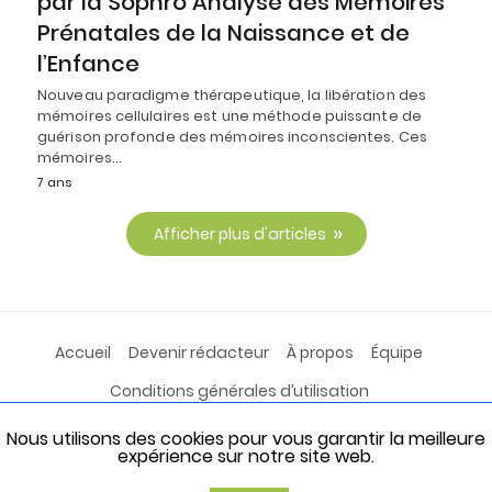
par la Sophro Analyse des Mémoires
Prénatales de la Naissance et de
l’Enfance
Nouveau paradigme thérapeutique, la libération des
mémoires cellulaires est une méthode puissante de
guérison profonde des mémoires inconscientes. Ces
mémoires…
7 ans
Afficher plus d'articles
Accueil
Devenir rédacteur
À propos
Équipe
Conditions générales d’utilisation
Politique de confidentialité
Sogood-Santé
Nous utilisons des cookies pour vous garantir la meilleure
expérience sur notre site web.