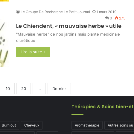
Le Groupe De Recherche Le Petit Journal
1 mars 2019
0
275
Le Chiendent, « mauvaise herbe » utile
"Mauvaise herbe" de nos jardins mais plante médicinale
diurétique
Lire la suite »
10
20
...
Dernier
Thérapies & Soins bien-êt
Burn out
Cheveux
Aromathérapie
Autres soins ou