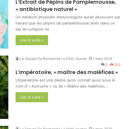
L’Extrait de Pépins de Pamplemousse,
« antibiotique naturel »
Un médecin physicien immunologiste aurait découvert par
hasard que les pépins de pamplemousse jetés dans un
tas de compost ne
Lire la suite »
Le Groupe De Recherche Le Petit Journal
1 mars 2019
0
310
L’Impératoire, « maître des maléfices »
L’Impératoire est une plante qu’on connaît aussi sous le
nom d’ « Autruche » ou de « Maître des maléfices…
Lire la suite »
Le Groupe De Recherche Le Petit Journal
1 mars 2019