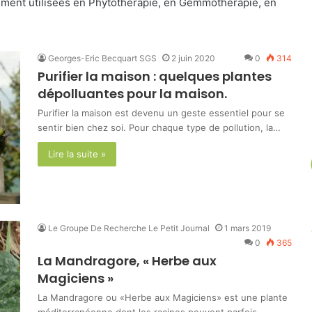
mment utilisées en Phytothérapie, en Gemmothérapie, en
un
article
Georges-Eric Becquart SGS
2 juin 2020
0
314
Purifier la maison : quelques plantes
dépolluantes pour la maison.
au
Purifier la maison est devenu un geste essentiel pour se
sentir bien chez soi. Pour chaque type de pollution, la…
hasard.
Lire la suite »
Le Groupe De Recherche Le Petit Journal
1 mars 2019
0
365
La Mandragore, « Herbe aux
Magiciens »
La Mandragore ou «Herbe aux Magiciens» est une plante