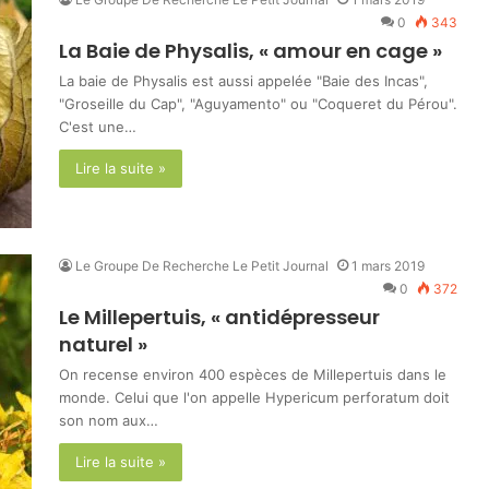
0
343
La Baie de Physalis, « amour en cage »
La baie de Physalis est aussi appelée "Baie des Incas",
"Groseille du Cap", "Aguyamento" ou "Coqueret du Pérou".
C'est une…
Lire la suite »
Le Groupe De Recherche Le Petit Journal
1 mars 2019
0
372
Le Millepertuis, « antidépresseur
naturel »
On recense environ 400 espèces de Millepertuis dans le
monde. Celui que l'on appelle Hypericum perforatum doit
son nom aux…
Lire la suite »