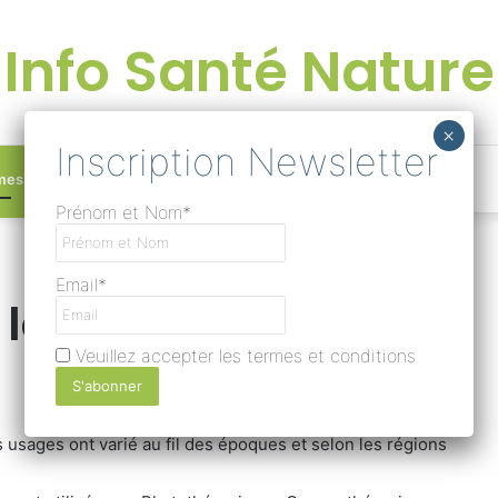
Info Santé Nature
Facebook
Linkedin
Instagram
Une
mes
Devenir rédacteur
Prénom et Nom*
bonne
Email*
 la Nature pour
surprise
Veuillez accepter les termes et conditions
?
 usages ont varié au fil des époques et selon les régions
Lire