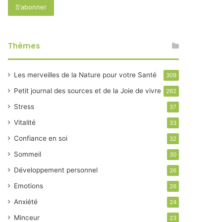
Thèmes
Les merveilles de la Nature pour votre Santé
309
Petit journal des sources et de la Joie de vivre
262
Stress
37
Vitalité
33
Confiance en soi
32
Sommeil
30
Développement personnel
26
Emotions
26
Anxiété
24
Minceur
23