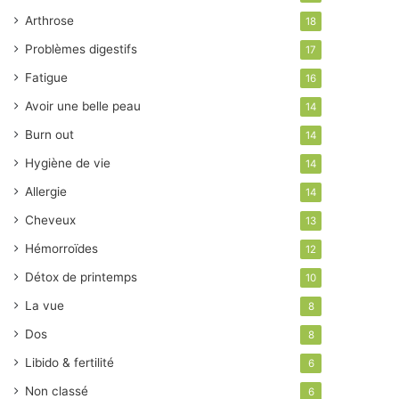
Arthrose
18
Problèmes digestifs
17
Fatigue
16
Avoir une belle peau
14
Burn out
14
Hygiène de vie
14
Allergie
14
Cheveux
13
Hémorroïdes
12
Détox de printemps
10
La vue
8
Dos
8
Libido & fertilité
6
Non classé
6