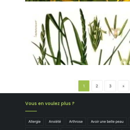
1
2
3
»
Vous en voulez plus ?
Allergie
Anxiété
Arthrose
Avoir une belle peau