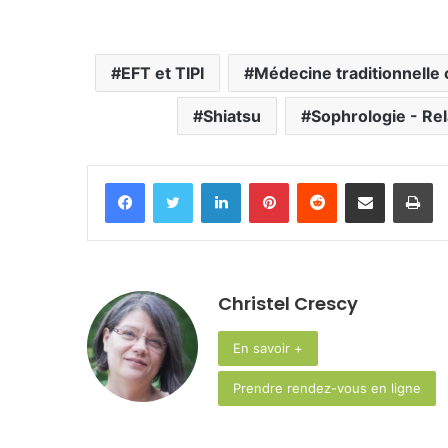
EFT et TIPI
Médecine traditionnelle
Shiatsu
Sophrologie - Rel
Facebook
Twitter
Linkedin
Pinterest
Reddit
Partager par email
Im
Christel Crescy
En savoir +
Prendre rendez-vous en ligne