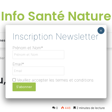
Info Santé Nature
Facebook
Linkedin
Instagram
Une
mes
Devenir rédacteur
Prénom et Nom*
bonne
ier ?
Email*
surprise
su, comment y
Veuillez accepter les termes et conditions
?
Lire
0
446
2 minutes de lecture