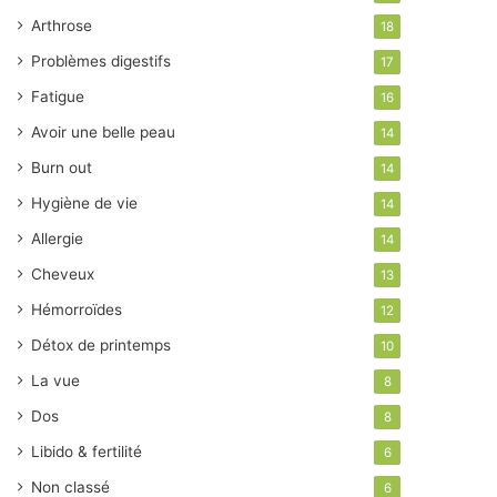
Arthrose
18
Problèmes digestifs
17
Fatigue
16
Avoir une belle peau
14
Burn out
14
Hygiène de vie
14
Allergie
14
Cheveux
13
Hémorroïdes
12
Détox de printemps
10
La vue
8
Dos
8
Libido & fertilité
6
Non classé
6