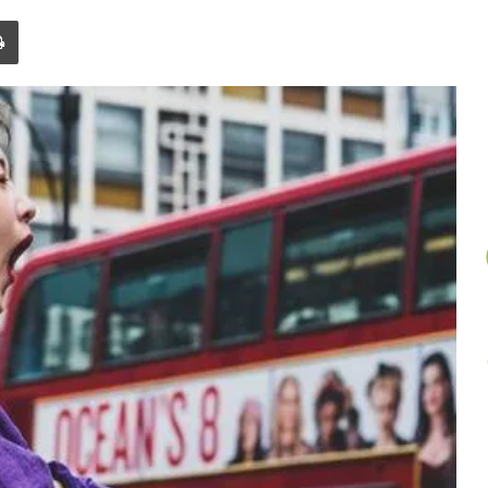
un
Imprimer
article
au
hasard.