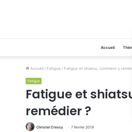
Accueil
Thè
Accueil
/
Fatigue
/
Fatigue et shiatsu, comment y reméd
Fatigue
Fatigue et shiat
remédier ?
Christel Crescy
7 février 2019