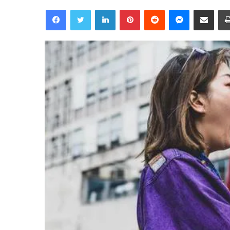
Facebook
Twitter
Linkedin
Pinterest
Reddit
Messenger
Partager par email