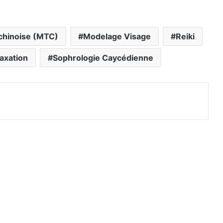
 chinoise (MTC)
Modelage Visage
Reiki
axation
Sophrologie Caycédienne
primer