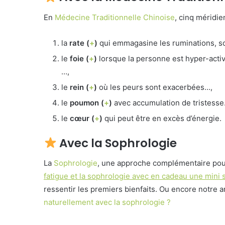
En
Médecine Traditionnelle Chinoise
, cinq méridie
la
rate (
+
)
qui emmagasine les ruminations, s
le
foie
(
+
)
lorsque la personne est hyper-active
…,
le
rein
(
+
)
où les peurs sont exacerbées…,
le
poumon
(
+
)
avec accumulation de tristesse
le
cœur
(
+
)
qui peut être en excès d’énergie.
Avec la Sophrologie
La
Sophrologie
, une approche complémentaire pour 
fatigue et la sophrologie avec en cadeau une mini
ressentir les premiers bienfaits. Ou encore notre a
naturellement avec la sophrologie ?