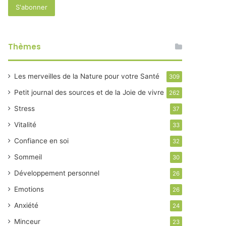
Thèmes
Les merveilles de la Nature pour votre Santé
309
Petit journal des sources et de la Joie de vivre
262
Stress
37
Vitalité
33
Confiance en soi
32
Sommeil
30
Développement personnel
26
Emotions
26
Anxiété
24
Minceur
23