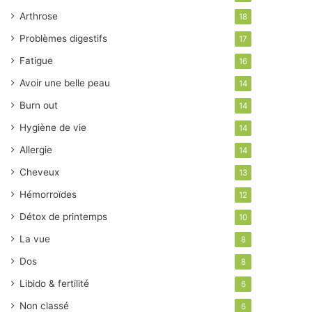
Arthrose
18
Problèmes digestifs
17
Fatigue
16
Avoir une belle peau
14
Burn out
14
Hygiène de vie
14
Allergie
14
Cheveux
13
Hémorroïdes
12
Détox de printemps
10
La vue
8
Dos
8
Libido & fertilité
6
Non classé
6