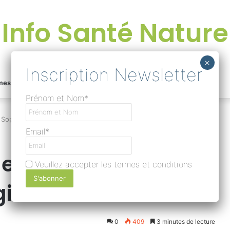
Info Santé Nature
Facebook
Linkedin
Instagram
Une
mes
Devenir rédacteur
Prénom et Nom*
bonne
 Sophrologie ?
Email*
surprise
r le mal de dos
Veuillez accepter les termes et conditions
?
ie ?
Lire
0
409
3 minutes de lecture