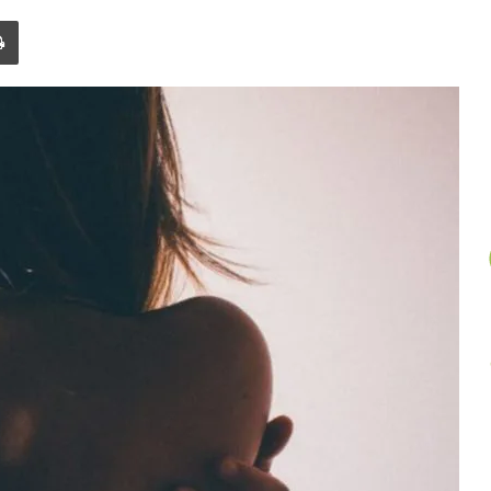
un
Imprimer
article
au
hasard.