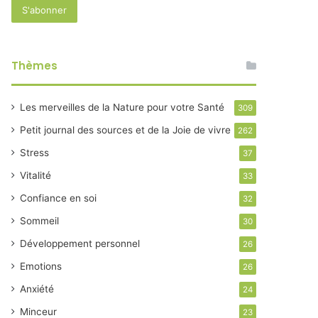
Thèmes
Les merveilles de la Nature pour votre Santé
309
Petit journal des sources et de la Joie de vivre
262
Stress
37
Vitalité
33
Confiance en soi
32
Sommeil
30
Développement personnel
26
Emotions
26
Anxiété
24
Minceur
23