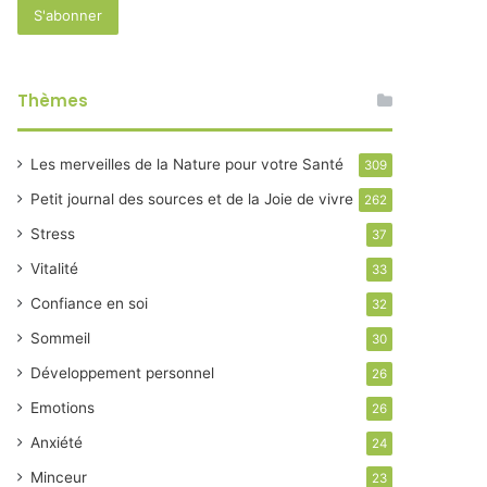
Thèmes
Les merveilles de la Nature pour votre Santé
309
Petit journal des sources et de la Joie de vivre
262
Stress
37
Vitalité
33
Confiance en soi
32
Sommeil
30
Développement personnel
26
Emotions
26
Anxiété
24
Minceur
23