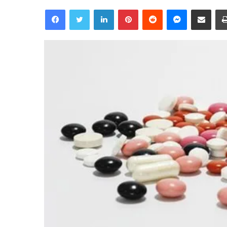
Facebook
Twitter
Linkedin
Pinterest
Reddit
Messenger
Partager par email