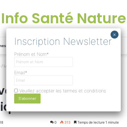
Info Santé Nature
Facebook
Linkedin
Instagram
Une
mes
Devenir rédacteur
Prénom et Nom*
bonne
e
/
Les aliments peuvent-ils modifier le patrimoine génétique ?
Email*
surprise
ent-ils modifier le
Veuillez accepter les termes et conditions
?
ique ?
Lire
018
0
313
Temps de lecture 1 minute