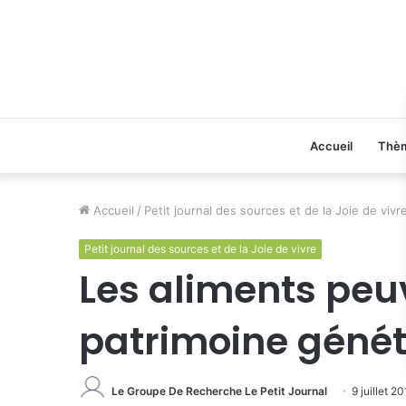
Accueil
Thè
Accueil
/
Petit journal des sources et de la Joie de vivr
Petit journal des sources et de la Joie de vivre
Les aliments peuv
patrimoine génét
Le Groupe De Recherche Le Petit Journal
9 juillet 2