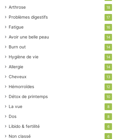
Arthrose
18
Problèmes digestifs
17
Fatigue
16
Avoir une belle peau
14
Burn out
14
Hygiène de vie
14
Allergie
14
Cheveux
13
Hémorroïdes
12
Détox de printemps
10
La vue
8
Dos
8
Libido & fertilité
6
Non classé
6