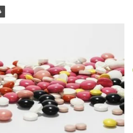
un
Imprimer
article
au
hasard.