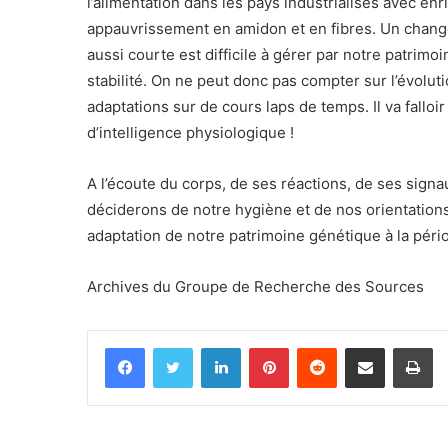
l’alimentation dans les pays industrialisés avec enr
appauvrissement en amidon et en fibres. Un change
aussi courte est difficile à gérer par notre patrimo
stabilité. On ne peut donc pas compter sur l’évolu
adaptations sur de cours laps de temps. Il va fallo
d’intelligence physiologique !
A l’écoute du corps, de ses réactions, de ses signa
déciderons de notre hygiène et de nos orientations
adaptation de notre patrimoine génétique à la pér
Archives du Groupe de Recherche des Sources
Facebook
Twitter
Linkedin
Pinterest
Reddit
Partager par email
Im