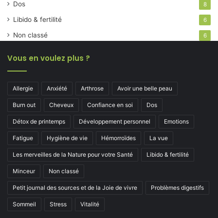
Dos
8
Libido & fertilité
6
Non classé
6
Vous en voulez plus ?
Allergie
Anxiété
Arthrose
Avoir une belle peau
Burn out
Cheveux
Confiance en soi
Dos
Détox de printemps
Développement personnel
Emotions
Fatigue
Hygiène de vie
Hémorroïdes
La vue
Les merveilles de la Nature pour votre Santé
Libido & fertilité
Minceur
Non classé
Petit journal des sources et de la Joie de vivre
Problèmes digestifs
Sommeil
Stress
Vitalité