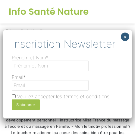
Info Santé Nature
nu
Accueil
/
Sabine Pinet
Sabine Pinet
Prénom et Nom*
Email*
Veuillez accepter les termes et conditions
Sabine Pinet
Praticienne de Gestalt massage: Massage bien être et
développement personnel - Instructrice Misa France du massage
à l'école et du massage en Famille. - Mon leitmotiv professionnel ?
Le toucher relationnel au coeur des soins bien être pour les