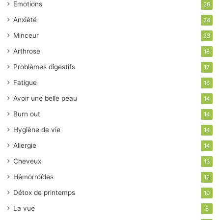
Emotions
26
Anxiété
24
Minceur
23
Arthrose
18
Problèmes digestifs
17
Fatigue
16
Avoir une belle peau
14
Burn out
14
Hygiène de vie
14
Allergie
14
Cheveux
13
Hémorroïdes
12
Détox de printemps
10
La vue
8