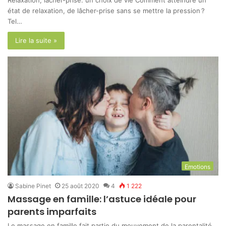
Relaxation, lâcher-prise: un choix de vie Comment atteindre un
état de relaxation, de lâcher-prise sans se mettre la pression ?
Tel…
Lire la suite »
Emotions
Sabine Pinet
25 août 2020
4
1 222
Massage en famille: l’astuce idéale pour
parents imparfaits
Le massage en famille fait partie du mouvement de la parentalité