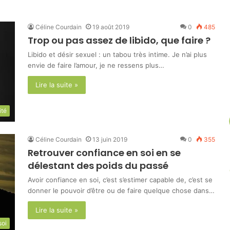
un
Céline Courdain
19 août 2019
0
485
article
Trop ou pas assez de libido, que faire ?
Libido et désir sexuel : un tabou très intime. Je n’ai plus
envie de faire l’amour, je ne ressens plus…
au
Lire la suite »
hasard.
ité
Céline Courdain
13 juin 2019
0
355
Retrouver confiance en soi en se
délestant des poids du passé
Avoir confiance en soi, c’est s’estimer capable de, c’est se
donner le pouvoir d’être ou de faire quelque chose dans…
Lire la suite »
soi