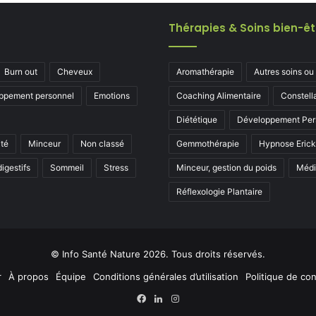
Thérapies & Soins bien-êt
Burn out
Cheveux
Aromathérapie
Autres soins ou
ppement personnel
Emotions
Coaching Alimentaire
Constell
Diététique
Développement Per
ité
Minceur
Non classé
Gemmothérapie
Hypnose Eric
igestifs
Sommeil
Stress
Minceur, gestion du poids
Médi
Réflexologie Plantaire
© Info Santé Nature 2026. Tous droits réservés.
r
À propos
Équipe
Conditions générales d’utilisation
Politique de con
Facebook
Linkedin
Instagram