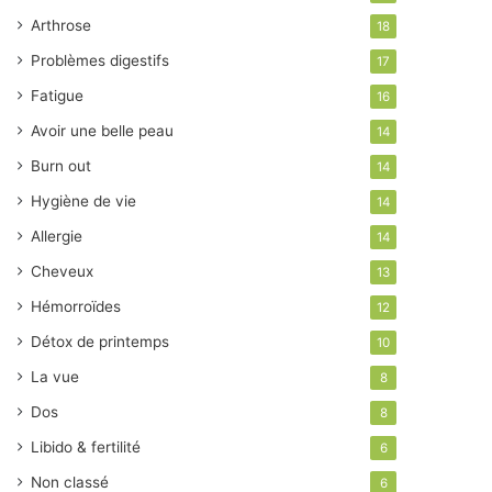
Arthrose
18
Problèmes digestifs
17
Fatigue
16
Avoir une belle peau
14
Burn out
14
Hygiène de vie
14
Allergie
14
Cheveux
13
Hémorroïdes
12
Détox de printemps
10
La vue
8
Dos
8
Libido & fertilité
6
Non classé
6