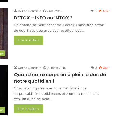
Céline Courdain
2 mai 2019
0
402
DETOX – INFO ou INTOX ?
On entend souvent parler de « détox » sans trop savoir
de quoi il s’agit ou avec des recettes, des…
Lire la suite »
mps
Céline Courdain
29 mars 2019
0
357
Quand notre corps en a plein le dos de
notre quotidien !
Chaque jour qui se lève nous met face à nos
responsabilités quotidiennes et à un environnement
évolutif qu’on ne peut…
Lire la suite »
os