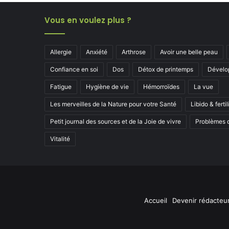
Vous en voulez plus ?
Allergie
Anxiété
Arthrose
Avoir une belle peau
Confiance en soi
Dos
Détox de printemps
Dévelo
Fatigue
Hygiène de vie
Hémorroïdes
La vue
Les merveilles de la Nature pour votre Santé
Libido & fertil
Petit journal des sources et de la Joie de vivre
Problèmes d
Vitalité
Accueil
Devenir rédacteu