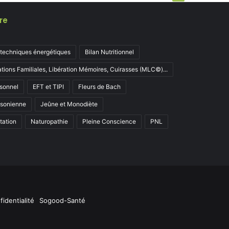
re
 techniques énergétiques
Bilan Nutritionnel
ations Familiales, Libération Mémoires, Cuirasses (MLC©)...
sonnel
EFT et TIPI
Fleurs de Bach
ksonienne
Jeûne et Monodiète
tation
Naturopathie
Pleine Conscience
PNL
fidentialité
Sogood-Santé