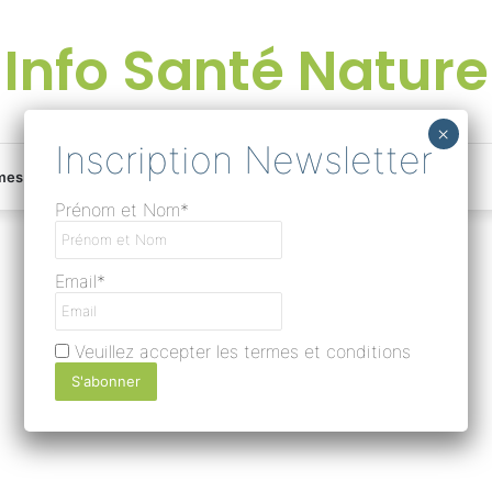
Info Santé Nature
Facebook
Linkedin
Instagram
Une
mes
Devenir rédacteur
Prénom et Nom*
bonne
Email*
surprise
Veuillez accepter les termes et conditions
?
Lire