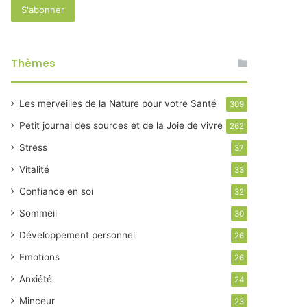
Thèmes
Les merveilles de la Nature pour votre Santé
309
Petit journal des sources et de la Joie de vivre
262
Stress
37
Vitalité
33
Confiance en soi
32
Sommeil
30
Développement personnel
26
Emotions
26
Anxiété
24
Minceur
23