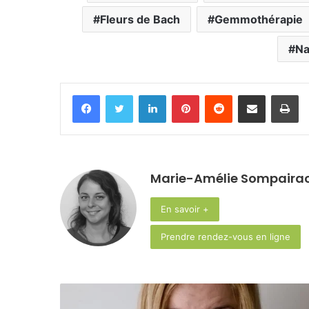
Fleurs de Bach
Gemmothérapie
Na
Facebook
Twitter
Linkedin
Pinterest
Reddit
Partager par email
Im
Marie-Amélie Sompaira
En savoir +
Prendre rendez-vous en ligne