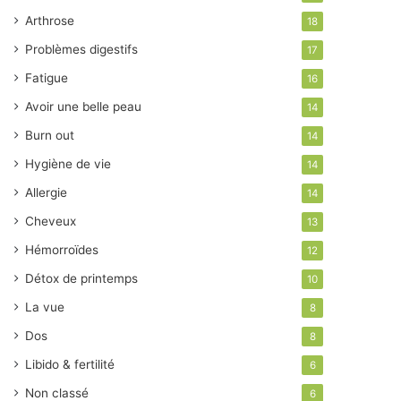
Arthrose
18
Problèmes digestifs
17
Fatigue
16
Avoir une belle peau
14
Burn out
14
Hygiène de vie
14
Allergie
14
Cheveux
13
Hémorroïdes
12
Détox de printemps
10
La vue
8
Dos
8
Libido & fertilité
6
Non classé
6