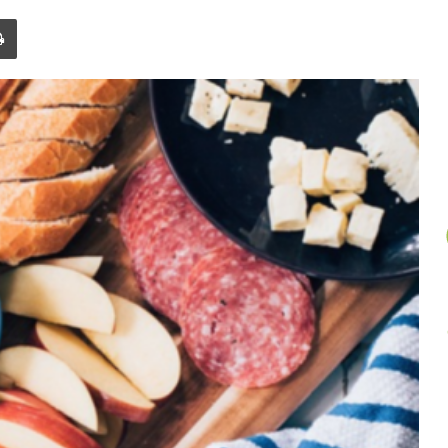
un
Imprimer
article
au
hasard.