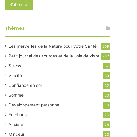
Thèmes
Les merveilles de la Nature pour votre Santé
309
Petit journal des sources et de la Joie de vivre
262
Stress
37
Vitalité
33
Confiance en soi
32
Sommeil
30
Développement personnel
26
Emotions
26
Anxiété
24
Minceur
23