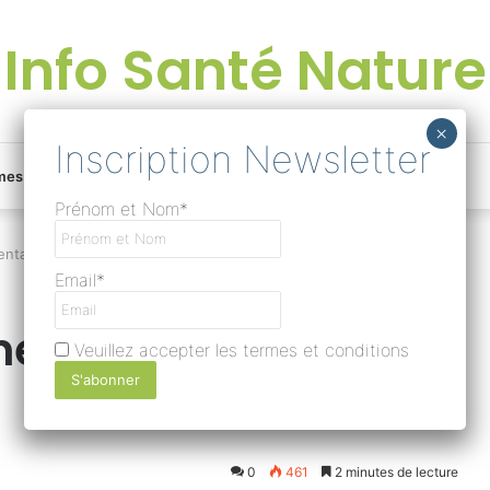
Info Santé Nature
Facebook
Linkedin
Instagram
Une
mes
Devenir rédacteur
Prénom et Nom*
bonne
entation
Email*
surprise
ènes dans votre
Veuillez accepter les termes et conditions
?
Lire
0
461
2 minutes de lecture