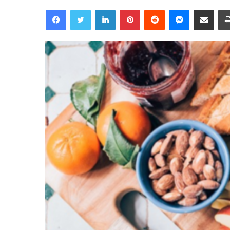
Facebook
Twitter
Linkedin
Pinterest
Reddit
Messenger
Partager par email