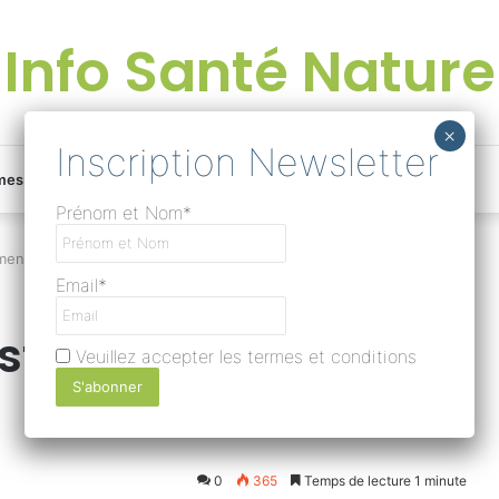
Info Santé Nature
Facebook
Linkedin
Instagram
Une
mes
Devenir rédacteur
Prénom et Nom*
bonne
ment ?
Email*
surprise
stoire de
Veuillez accepter les termes et conditions
?
Lire
0
365
Temps de lecture 1 minute