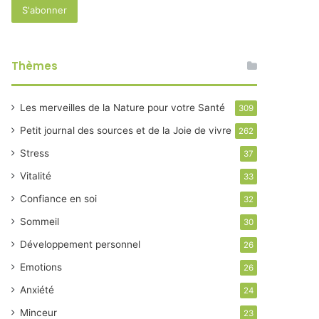
Thèmes
Les merveilles de la Nature pour votre Santé
309
Petit journal des sources et de la Joie de vivre
262
Stress
37
Vitalité
33
Confiance en soi
32
Sommeil
30
Développement personnel
26
Emotions
26
Anxiété
24
Minceur
23