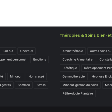
Thérapies & Soins bien-êt
Burn out
Cheveux
Aromathérapie
Autres soins ou
ppement personnel
Emotions
Coaching Alimentaire
Constell
Diététique
Développement Per
ité
Minceur
Non classé
Gemmothérapie
Hypnose Eric
igestifs
Sommeil
Stress
Minceur, gestion du poids
Médi
Réflexologie Plantaire