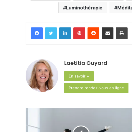
Luminothérapie
Médita
Facebook
Twitter
Linkedin
Pinterest
Reddit
Partager par email
Im
Laetitia Guyard
En savoir +
Prendre rendez-vous en ligne