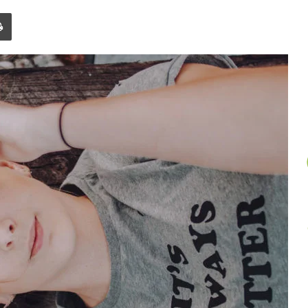
un
Imprimer
article
au
hasard.