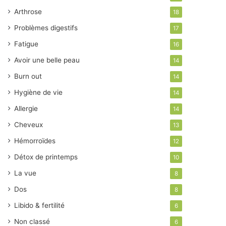
Arthrose
18
Problèmes digestifs
17
Fatigue
16
Avoir une belle peau
14
Burn out
14
Hygiène de vie
14
Allergie
14
Cheveux
13
Hémorroïdes
12
Détox de printemps
10
La vue
8
Dos
8
Libido & fertilité
6
Non classé
6