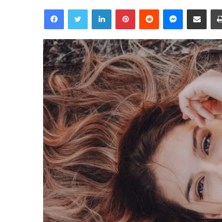
Facebook
Twitter
Linkedin
Pinterest
Reddit
Messenger
Partager par email