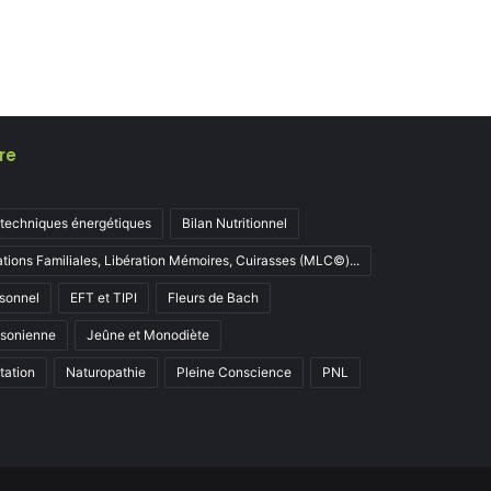
re
 techniques énergétiques
Bilan Nutritionnel
ations Familiales, Libération Mémoires, Cuirasses (MLC©)...
sonnel
EFT et TIPI
Fleurs de Bach
ksonienne
Jeûne et Monodiète
tation
Naturopathie
Pleine Conscience
PNL