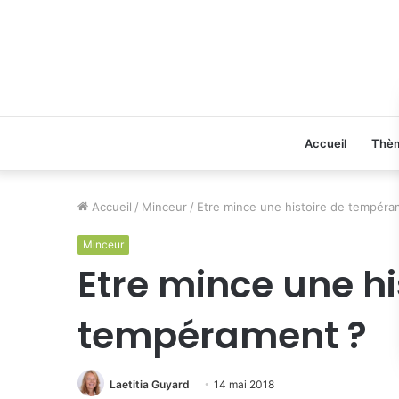
Accueil
Thè
Accueil
/
Minceur
/
Etre mince une histoire de tempéra
Minceur
Etre mince une hi
tempérament ?
Laetitia Guyard
14 mai 2018