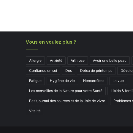
Vous en voulez plus ?
Allergie
Anxiété
Arthrose
Avoir une belle peau
Confiance en soi
Dos
Détox de printemps
Dévelo
Fatigue
Hygiène de vie
Hémorroïdes
La vue
Les merveilles de la Nature pour votre Santé
Libido & fertil
Petit journal des sources et de la Joie de vivre
Problèmes d
Vitalité