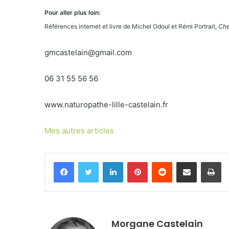
Pour aller plus loin:
Références internet et livre de Michel Odoul et Rémi Portrait,
Che
gmcastelain@gmail.com
06 31 55 56 56
www.naturopathe-lille-castelain.fr
Mes autres articles
Facebook
Twitter
Linkedin
Pinterest
Reddit
Partager par email
Im
Morgane Castelain