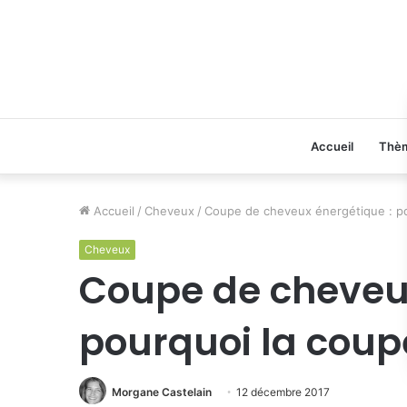
Accueil
Thè
Accueil
/
Cheveux
/
Coupe de cheveux énergétique : pou
Cheveux
Coupe de cheveux
pourquoi la coupe
Morgane Castelain
12 décembre 2017