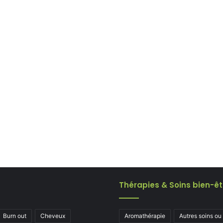
Thérapies & Soins bien-êt
Burn out
Cheveux
Aromathérapie
Autres soins ou