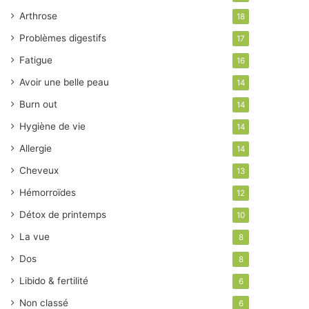
Arthrose
18
Problèmes digestifs
17
Fatigue
16
Avoir une belle peau
14
Burn out
14
Hygiène de vie
14
Allergie
14
Cheveux
13
Hémorroïdes
12
Détox de printemps
10
La vue
8
Dos
8
Libido & fertilité
6
Non classé
6