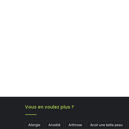
Vous en voulez plus ?
Allergie
Anxiété
Arthrose
Avoir une belle peau