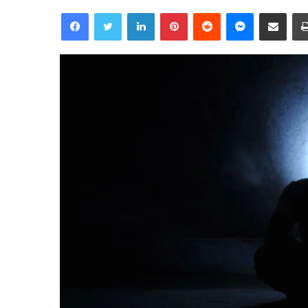
Facebook
Twitter
Linkedin
Pinterest
Reddit
Messenger
Partager par email