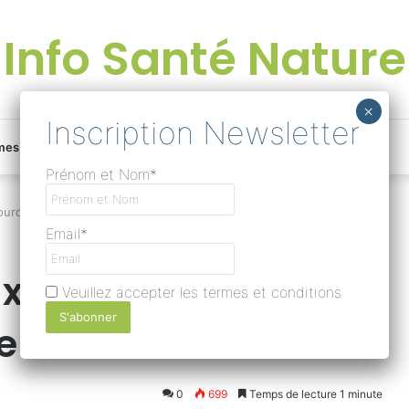
Info Santé Nature
Facebook
Linkedin
Instagram
Une
mes
Devenir rédacteur
Prénom et Nom*
bonne
rquoi la coupe vibratoire ?
Email*
surprise
 énergétique :
Veuillez accepter les termes et conditions
?
 vibratoire ?
Lire
0
699
Temps de lecture 1 minute