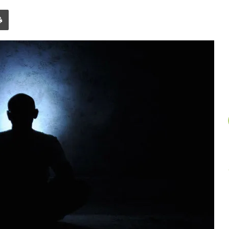
un
Imprimer
article
au
hasard.