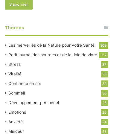
Thèmes
Les merveilles de la Nature pour votre Santé
309
Petit journal des sources et de la Joie de vivre
262
Stress
37
Vitalité
33
Confiance en soi
32
Sommeil
30
Développement personnel
26
Emotions
26
Anxiété
24
Minceur
23