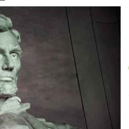
un
article
au
hasard.