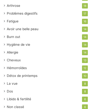
Arthrose
18
Problèmes digestifs
17
Fatigue
16
Avoir une belle peau
14
Burn out
14
Hygiène de vie
14
Allergie
14
Cheveux
13
Hémorroïdes
12
Détox de printemps
10
La vue
8
Dos
8
Libido & fertilité
6
Non classé
6