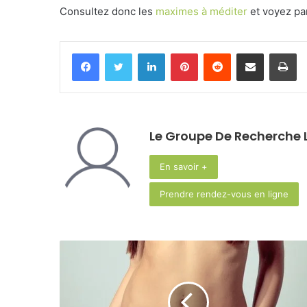
Consultez donc les
maximes à méditer
et voyez pa
Facebook
Twitter
Linkedin
Pinterest
Reddit
Partager par email
Im
Le Groupe De Recherche L
En savoir +
Prendre rendez-vous en ligne