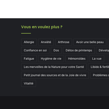
Vous en voulez plus ?
Allergie
Anxiété
Arthrose
Avoir une belle peau
Confiance en soi
Dos
Détox de printemps
Dévelo
Fatigue
Hygiène de vie
Hémorroïdes
La vue
Les merveilles de la Nature pour votre Santé
Libido & fertil
Petit journal des sources et de la Joie de vivre
Problèmes d
Vitalité