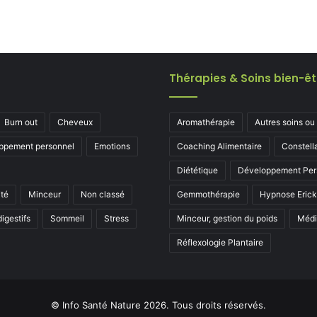
Thérapies & Soins bien-êt
Burn out
Cheveux
Aromathérapie
Autres soins ou
ppement personnel
Emotions
Coaching Alimentaire
Constell
Diététique
Développement Per
ité
Minceur
Non classé
Gemmothérapie
Hypnose Eric
igestifs
Sommeil
Stress
Minceur, gestion du poids
Médi
Réflexologie Plantaire
© Info Santé Nature 2026. Tous droits réservés.