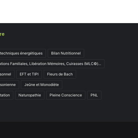
re
 techniques énergétiques
Bilan Nutritionnel
ations Familiales, Libération Mémoires, Cuirasses (MLC©)...
sonnel
EFT et TIPI
Fleurs de Bach
ksonienne
Jeûne et Monodiète
tation
Naturopathie
Pleine Conscience
PNL