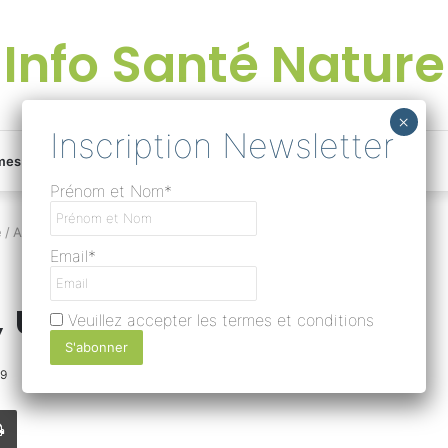
Info Santé Nature
Facebook
Linkedin
Instagram
Une
mes
Devenir rédacteur
Prénom et Nom*
bonne
e
/
Abraham Lincoln, un vrai visionnaire
Email*
surprise
un vrai visionnaire
Veuillez accepter les termes et conditions
?
19
0
375
Temps de lecture 1 minute
Lire
Imprimer