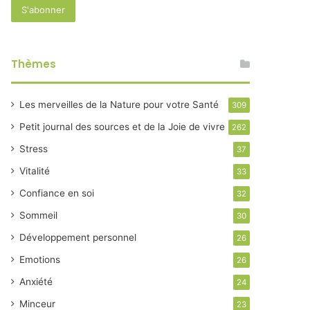
Thèmes
Les merveilles de la Nature pour votre Santé
309
Petit journal des sources et de la Joie de vivre
262
Stress
37
Vitalité
33
Confiance en soi
32
Sommeil
30
Développement personnel
26
Emotions
26
Anxiété
24
Minceur
23