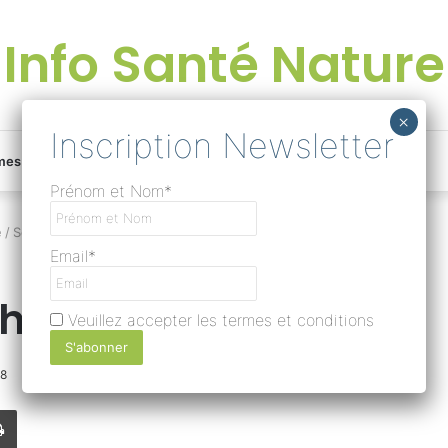
Info Santé Nature
Facebook
Linkedin
Instagram
Une
mes
Devenir rédacteur
Prénom et Nom*
bonne
e
/
Soyons des gens heureux !
Email*
surprise
heureux !
Veuillez accepter les termes et conditions
?
18
0
277
Temps de lecture 1 minute
Lire
Imprimer