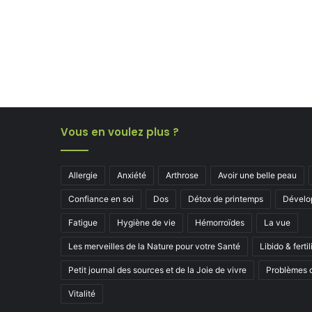
Vous en voulez plus ?
Allergie
Anxiété
Arthrose
Avoir une belle peau
Confiance en soi
Dos
Détox de printemps
Dévelo
Fatigue
Hygiène de vie
Hémorroïdes
La vue
Les merveilles de la Nature pour votre Santé
Libido & fertil
Petit journal des sources et de la Joie de vivre
Problèmes d
Vitalité