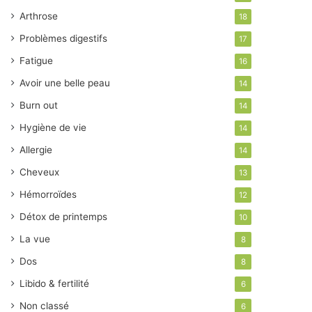
Arthrose
18
Problèmes digestifs
17
Fatigue
16
Avoir une belle peau
14
Burn out
14
Hygiène de vie
14
Allergie
14
Cheveux
13
Hémorroïdes
12
Détox de printemps
10
La vue
8
Dos
8
Libido & fertilité
6
Non classé
6