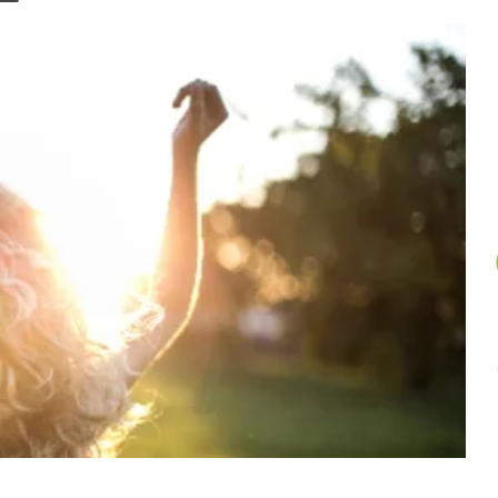
un
article
au
hasard.