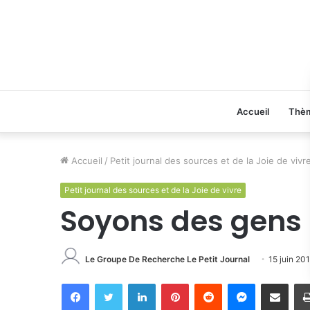
Accueil
Thè
Accueil
/
Petit journal des sources et de la Joie de vivr
Petit journal des sources et de la Joie de vivre
Soyons des gens 
Le Groupe De Recherche Le Petit Journal
15 juin 20
Facebook
Twitter
Linkedin
Pinterest
Reddit
Messenger
Partager par email