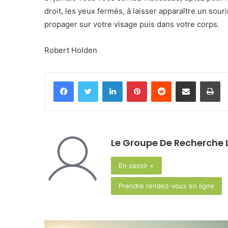
droit, les yeux fermés, à laisser apparaître un sour
propager sur votre visage puis dans votre corps.
Robert Holden
Facebook
Twitter
Linkedin
Pinterest
Reddit
Partager par email
Im
Le Groupe De Recherche L
En savoir +
Prendre rendez-vous en ligne