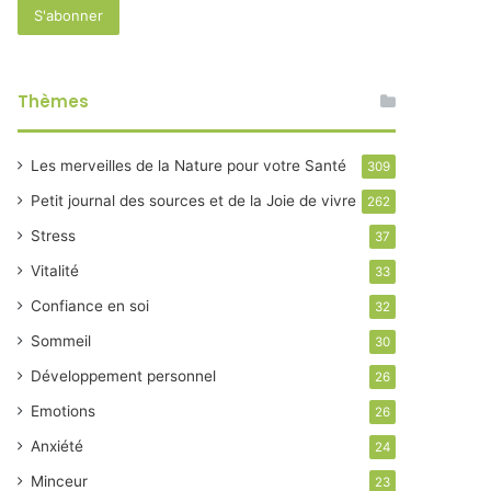
Thèmes
Les merveilles de la Nature pour votre Santé
309
Petit journal des sources et de la Joie de vivre
262
Stress
37
Vitalité
33
Confiance en soi
32
Sommeil
30
Développement personnel
26
Emotions
26
Anxiété
24
Minceur
23