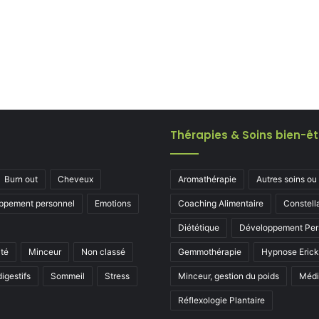
Thérapies & Soins bien-êt
Burn out
Cheveux
Aromathérapie
Autres soins ou
ppement personnel
Emotions
Coaching Alimentaire
Constell
Diététique
Développement Per
ité
Minceur
Non classé
Gemmothérapie
Hypnose Eric
igestifs
Sommeil
Stress
Minceur, gestion du poids
Médi
Réflexologie Plantaire