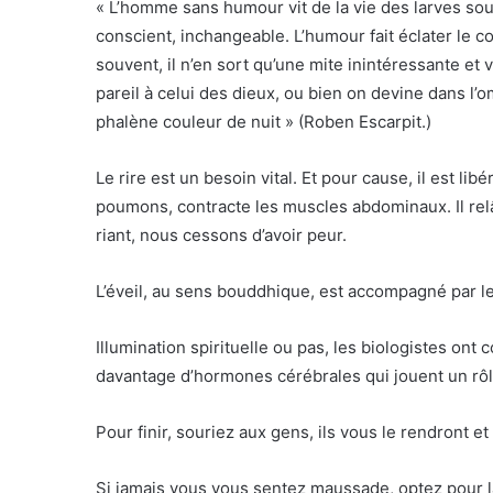
« L’homme sans humour vit de la vie des larves sou
conscient, inchangeable. L’humour fait éclater le coc
souvent, il n’en sort qu’une mite inintéressante et vu
pareil à celui des dieux, ou bien on devine dans l
phalène couleur de nuit » (Roben Escarpit.)
Le rire est un besoin vital. Et pour cause, il est libér
poumons, contracte les muscles abdominaux. Il relâc
riant, nous cessons d’avoir peur.
L’éveil, au sens bouddhique, est accompagné par le 
Illumination spirituelle ou pas, les biologistes on
davantage d’hormones cérébrales qui jouent un rôle 
Pour finir, souriez aux gens, ils vous le rendront et
Si jamais vous vous sentez maussade, optez pour la 