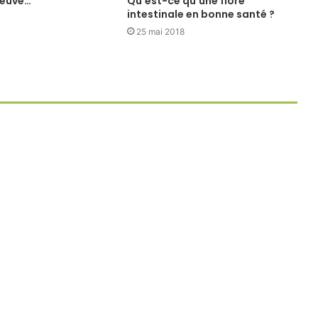
reuve…
Qu’est-ce qu’une flore
intestinale en bonne santé ?
25 mai 2018