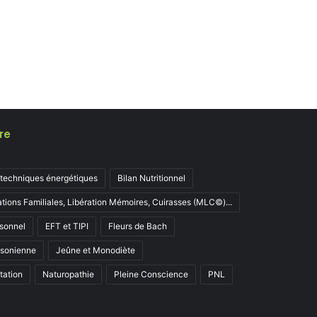
re
 techniques énergétiques
Bilan Nutritionnel
ations Familiales, Libération Mémoires, Cuirasses (MLC©)...
sonnel
EFT et TIPI
Fleurs de Bach
ksonienne
Jeûne et Monodiète
tation
Naturopathie
Pleine Conscience
PNL