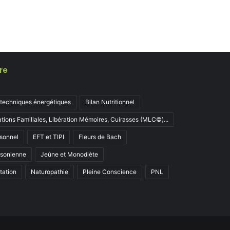
re
 techniques énergétiques
Bilan Nutritionnel
ations Familiales, Libération Mémoires, Cuirasses (MLC©)...
sonnel
EFT et TIPI
Fleurs de Bach
ksonienne
Jeûne et Monodiète
tation
Naturopathie
Pleine Conscience
PNL