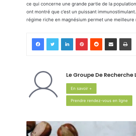
ce qui concerne une grande partie de la populatio
ont montré que c’est un puissant immunostimulant.
régime riche en magnésium permet une meilleure 
Facebook
Twitter
Linkedin
Pinterest
Reddit
Partager par email
Im
Le Groupe De Recherche L
En savoir +
Prendre rendez-vous en ligne