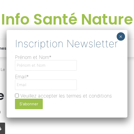
Info Santé Nature
Facebook
Linkedin
Instagram
Une
mes
Devenir rédacteur
Prénom et Nom*
bonne
Le Nigari, chlorure de magnésium
Email*
surprise
ure de magnésium
Veuillez accepter les termes et conditions
?
8
0
255
Temps de lecture 1 minute
Lire
Imprimer