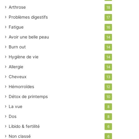
Arthrose
18
Problèmes digestifs
17
Fatigue
16
Avoir une belle peau
14
Burn out
14
Hygiène de vie
14
Allergie
14
Cheveux
13
Hémorroïdes
12
Détox de printemps
10
La vue
8
Dos
8
Libido & fertilité
6
Non classé
6