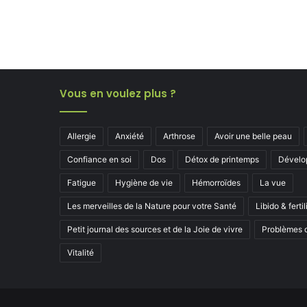
Vous en voulez plus ?
Allergie
Anxiété
Arthrose
Avoir une belle peau
Confiance en soi
Dos
Détox de printemps
Dévelo
Fatigue
Hygiène de vie
Hémorroïdes
La vue
Les merveilles de la Nature pour votre Santé
Libido & fertil
Petit journal des sources et de la Joie de vivre
Problèmes d
Vitalité