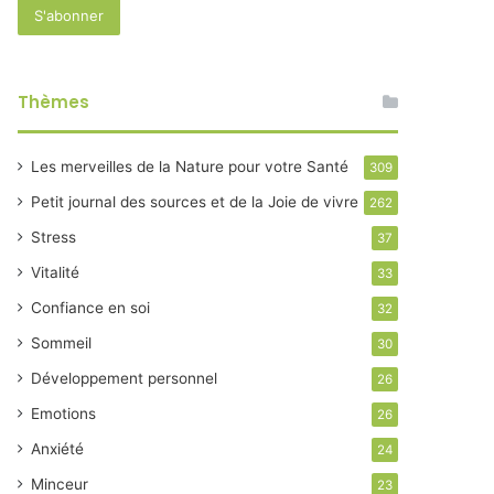
Thèmes
Les merveilles de la Nature pour votre Santé
309
Petit journal des sources et de la Joie de vivre
262
Stress
37
Vitalité
33
Confiance en soi
32
Sommeil
30
Développement personnel
26
Emotions
26
Anxiété
24
Minceur
23