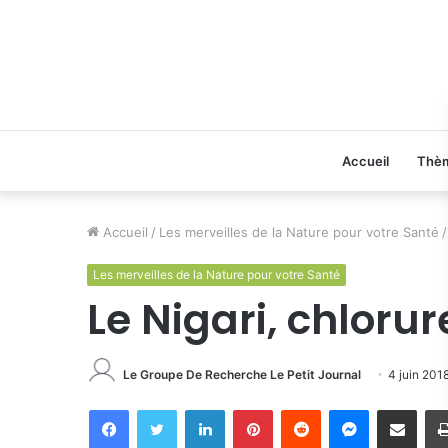
Accueil
Thè
Accueil
/
Les merveilles de la Nature pour votre Santé
/
Les merveilles de la Nature pour votre Santé
Le Nigari, chlor
Le Groupe De Recherche Le Petit Journal
4 juin 201
Facebook
Twitter
Linkedin
Pinterest
Reddit
Messenger
Partager par email