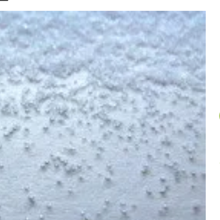
un
article
au
hasard.