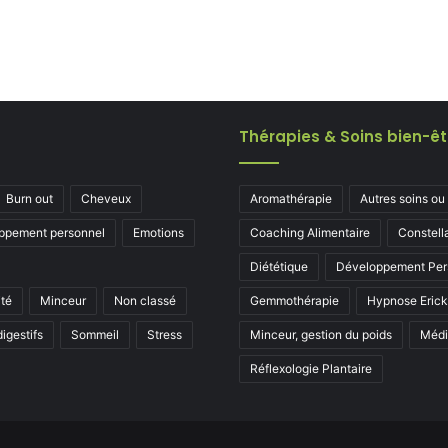
Thérapies & Soins bien-êt
Burn out
Cheveux
Aromathérapie
Autres soins ou
ppement personnel
Emotions
Coaching Alimentaire
Constell
Diététique
Développement Per
ité
Minceur
Non classé
Gemmothérapie
Hypnose Eric
igestifs
Sommeil
Stress
Minceur, gestion du poids
Médi
Réflexologie Plantaire