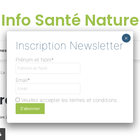
Info Santé Nature
Facebook
Linkedin
Instagram
Une
mes
Devenir rédacteur
Prénom et Nom*
bonne
Le Merisier, ancêtre du cerisier
Email*
surprise
re du cerisier
Veuillez accepter les termes et conditions
?
bre 2018
0
273
Moins d’une minute
Lire
Imprimer