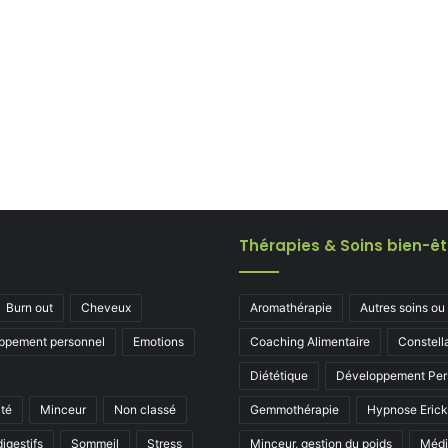
Thérapies & Soins bien-êt
Burn out
Cheveux
Aromathérapie
Autres soins ou
ppement personnel
Emotions
Coaching Alimentaire
Constell
Diététique
Développement Per
ité
Minceur
Non classé
Gemmothérapie
Hypnose Eric
igestifs
Sommeil
Stress
Minceur, gestion du poids
Médi