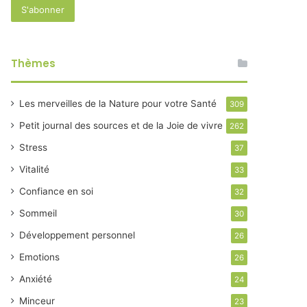
Thèmes
Les merveilles de la Nature pour votre Santé
309
Petit journal des sources et de la Joie de vivre
262
Stress
37
Vitalité
33
Confiance en soi
32
Sommeil
30
Développement personnel
26
Emotions
26
Anxiété
24
Minceur
23