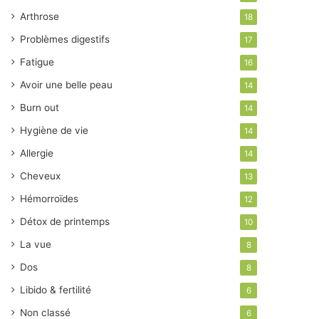
Arthrose
18
Problèmes digestifs
17
Fatigue
16
Avoir une belle peau
14
Burn out
14
Hygiène de vie
14
Allergie
14
Cheveux
13
Hémorroïdes
12
Détox de printemps
10
La vue
8
Dos
8
Libido & fertilité
6
Non classé
6