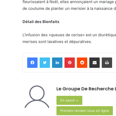
fleurissaient à Noël, elles annonçaient un mariage 
de coutume de planter un merisier à la naissance d’
Détail des Bienfaits
L’infusion des «queues de cerise» est un diurétique
merises sont laxatives et dépuratives.
Facebook
Twitter
Linkedin
Pinterest
Reddit
Partager par email
Im
Le Groupe De Recherche L
En savoir +
Prendre rendez-vous en ligne