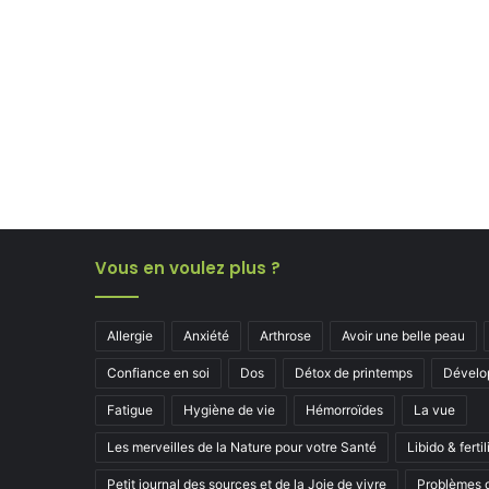
Vous en voulez plus ?
Allergie
Anxiété
Arthrose
Avoir une belle peau
Confiance en soi
Dos
Détox de printemps
Dévelo
Fatigue
Hygiène de vie
Hémorroïdes
La vue
Les merveilles de la Nature pour votre Santé
Libido & fertil
Petit journal des sources et de la Joie de vivre
Problèmes d