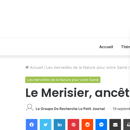
Accueil
Thè
Accueil
/
Les merveilles de la Nature pour votre Santé
/
Les merveilles de la Nature pour votre Santé
Le Merisier, ancêt
Le Groupe De Recherche Le Petit Journal
19 septem
Facebook
Twitter
Linkedin
Pinterest
Reddit
Messenger
Partager par email