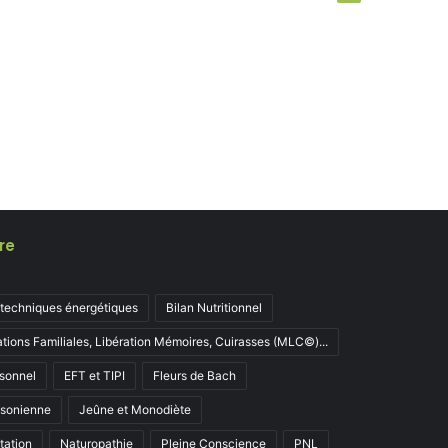
re
 techniques énergétiques
Bilan Nutritionnel
ations Familiales, Libération Mémoires, Cuirasses (MLC©)...
sonnel
EFT et TIPI
Fleurs de Bach
ksonienne
Jeûne et Monodiète
tation
Naturopathie
Pleine Conscience
PNL