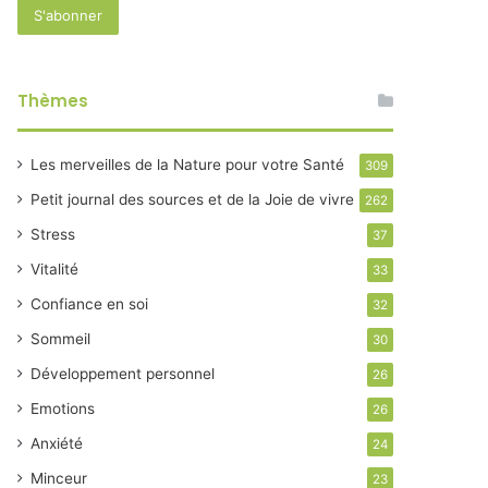
Thèmes
Les merveilles de la Nature pour votre Santé
309
Petit journal des sources et de la Joie de vivre
262
Stress
37
Vitalité
33
Confiance en soi
32
Sommeil
30
Développement personnel
26
Emotions
26
Anxiété
24
Minceur
23