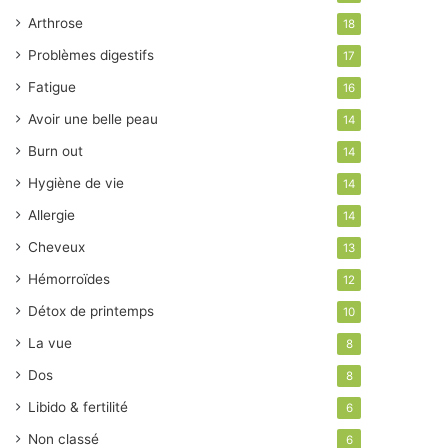
Arthrose
18
Problèmes digestifs
17
Fatigue
16
Avoir une belle peau
14
Burn out
14
Hygiène de vie
14
Allergie
14
Cheveux
13
Hémorroïdes
12
Détox de printemps
10
La vue
8
Dos
8
Libido & fertilité
6
Non classé
6