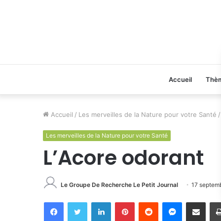
Accueil
Thè
Accueil
/
Les merveilles de la Nature pour votre Santé
/
Les merveilles de la Nature pour votre Santé
L’Acore odorant
Le Groupe De Recherche Le Petit Journal
17 septem
Facebook
Twitter
Linkedin
Pinterest
Reddit
Messenger
Partager par email