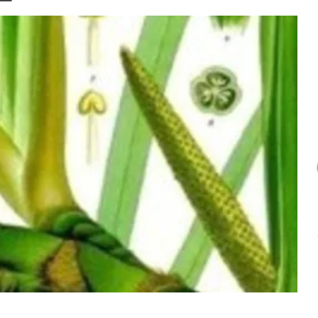
un
article
au
hasard.