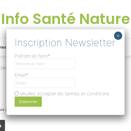
Info Santé Nature
Facebook
Linkedin
Instagram
Une
mes
Devenir rédacteur
Prénom et Nom*
bonne
L’Acore odorant
Email*
surprise
Veuillez accepter les termes et conditions
?
bre 2018
0
316
Temps de lecture 1 minute
Lire
Imprimer