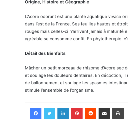
Origine, Histoire et Géographie
L’Acore odorant est une plante aquatique vivace ori
dans l’est de la France. Ses feuilles hautes et étro
rouges mais celles-ci n’arrivent jamais à maturité 
agréable se consomme confit. En phytothérapie, c’est
Détail des Bienfaits
Mâcher un petit morceau de rhizome d’Acore sec don
et soulage les douleurs dentaires. En décoction, il st
de ballonnement et soulage les spasmes intestinaux. 
stimule l’ensemble de l’organisme.
Facebook
Twitter
Linkedin
Pinterest
Reddit
Partager par email
Im