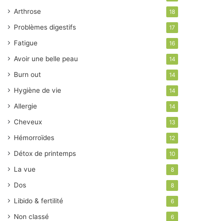
Arthrose
18
Problèmes digestifs
17
Fatigue
16
Avoir une belle peau
14
Burn out
14
Hygiène de vie
14
Allergie
14
Cheveux
13
Hémorroïdes
12
Détox de printemps
10
La vue
8
Dos
8
Libido & fertilité
6
Non classé
6