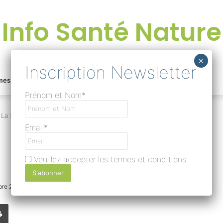
Info Santé Nature
Facebook
Linkedin
Instagram
Une
mes
Devenir rédacteur
Prénom et Nom*
bonne
La Salicaire
Email*
surprise
Veuillez accepter les termes et conditions
?
bre 2018
0
288
Temps de lecture 1 minute
Lire
Imprimer