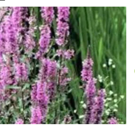
un
article
au
hasard.