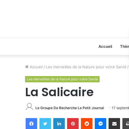
Accueil
Thè
Accueil
/
Les merveilles de la Nature pour votre Santé
/
Les merveilles de la Nature pour votre Santé
La Salicaire
Le Groupe De Recherche Le Petit Journal
17 septem
Facebook
Twitter
Linkedin
Pinterest
Reddit
Messenger
Partager par email