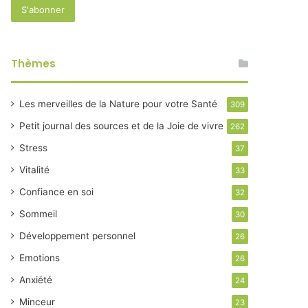
Thèmes
Les merveilles de la Nature pour votre Santé
309
Petit journal des sources et de la Joie de vivre
262
Stress
37
Vitalité
33
Confiance en soi
32
Sommeil
30
Développement personnel
26
Emotions
26
Anxiété
24
Minceur
23