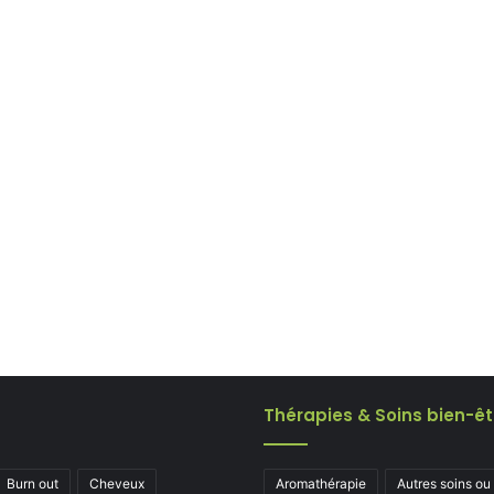
Thérapies & Soins bien-êt
Burn out
Cheveux
Aromathérapie
Autres soins ou