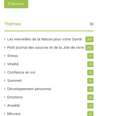
Thèmes
Les merveilles de la Nature pour votre Santé
309
Petit journal des sources et de la Joie de vivre
262
Stress
37
Vitalité
33
Confiance en soi
32
Sommeil
30
Développement personnel
26
Emotions
26
Anxiété
24
Minceur
23