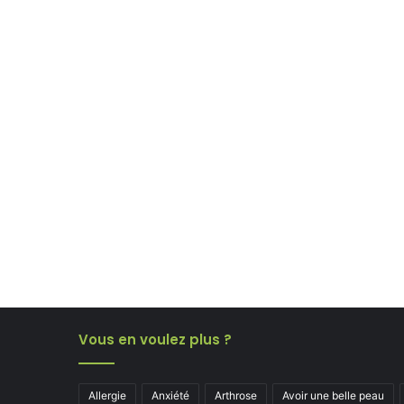
Vous en voulez plus ?
Allergie
Anxiété
Arthrose
Avoir une belle peau