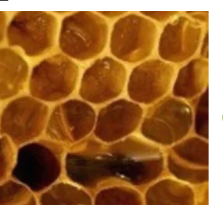
un
article
au
hasard.