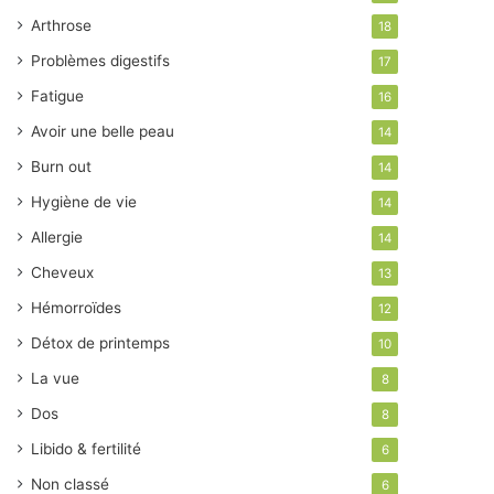
Arthrose
18
Problèmes digestifs
17
Fatigue
16
Avoir une belle peau
14
Burn out
14
Hygiène de vie
14
Allergie
14
Cheveux
13
Hémorroïdes
12
Détox de printemps
10
La vue
8
Dos
8
Libido & fertilité
6
Non classé
6