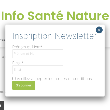
Info Santé Nature
Facebook
Linkedin
Instagram
Une
mes
Devenir rédacteur
Prénom et Nom*
bonne
La Cire d’Abeille
Email*
surprise
Veuillez accepter les termes et conditions
?
bre 2018
0
293
Moins d’une minute
Lire
Imprimer