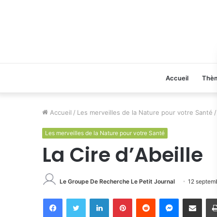
Accueil
Thè
Accueil
/
Les merveilles de la Nature pour votre Santé
/
Les merveilles de la Nature pour votre Santé
La Cire d’Abeille
Le Groupe De Recherche Le Petit Journal
12 septem
Facebook
Twitter
Linkedin
Pinterest
Reddit
Messenger
Partager par email