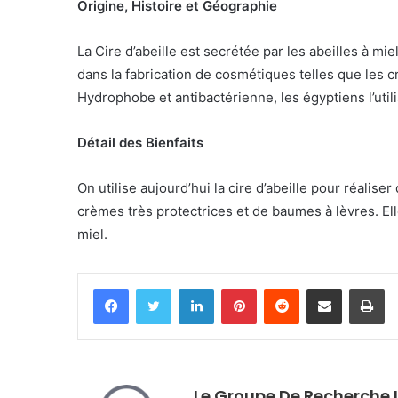
Origine, Histoire et Géographie
La Cire d’abeille est secrétée par les abeilles à mie
dans la fabrication de cosmétiques telles que les 
Hydrophobe et antibactérienne, les égyptiens l’uti
Détail des Bienfaits
On utilise aujourd’hui la cire d’abeille pour réalise
crèmes très protectrices et de baumes à lèvres. El
miel.
Facebook
Twitter
Linkedin
Pinterest
Reddit
Partager par email
Im
Le Groupe De Recherche L