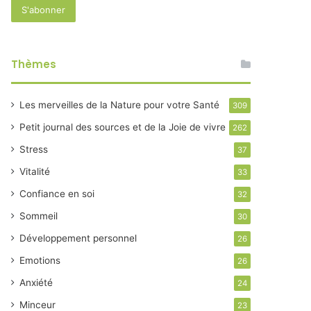
Thèmes
Les merveilles de la Nature pour votre Santé
309
Petit journal des sources et de la Joie de vivre
262
Stress
37
Vitalité
33
Confiance en soi
32
Sommeil
30
Développement personnel
26
Emotions
26
Anxiété
24
Minceur
23