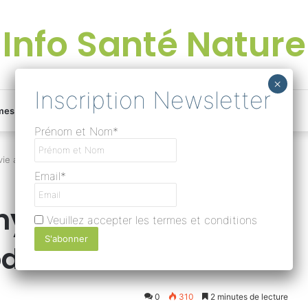
Info Santé Nature
Facebook
Linkedin
Instagram
Une
mes
Devenir rédacteur
Prénom et Nom*
bonne
ie avec l’art-thérapie moderne
Email*
surprise
hygiène de vie avec
Veuillez accepter les termes et conditions
?
oderne
Lire
0
310
2 minutes de lecture