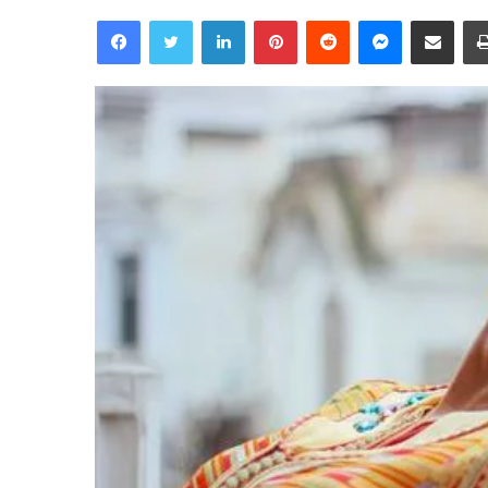
Facebook
Twitter
Linkedin
Pinterest
Reddit
Messenger
Partager par email