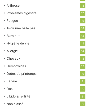
Arthrose
18
Problèmes digestifs
17
Fatigue
16
Avoir une belle peau
14
Burn out
14
Hygiène de vie
14
Allergie
14
Cheveux
13
Hémorroïdes
12
Détox de printemps
10
La vue
8
Dos
8
Libido & fertilité
6
Non classé
6