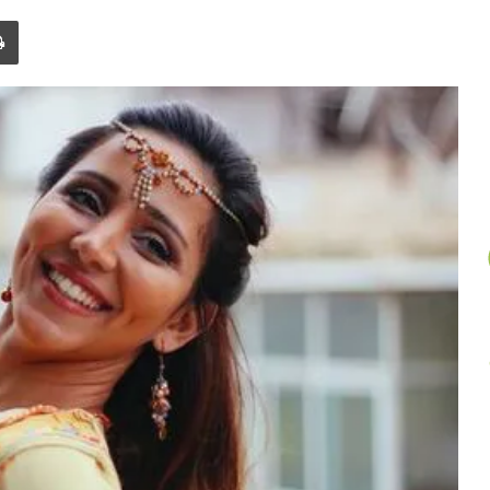
un
Imprimer
article
au
hasard.