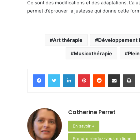
Ce sont des modifications et des adaptations. L’ajus
permet d’éprouver la justesse qui donne cette form
Art thérapie
Développement 
Musicothérapie
Plei
Facebook
Twitter
Linkedin
Pinterest
Reddit
Partager par email
Im
Catherine Perret
En savoir +
Prendre rendez-vous en ligne